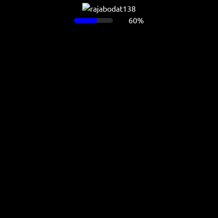
60%
Ada masalah ketika memuat halaman ini.
Muat ulang